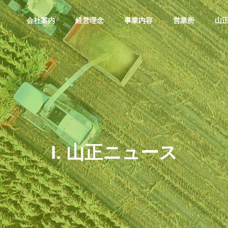
会社案内
経営理念
事業内容
営業所
山
I. 山正ニュース