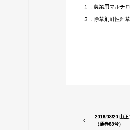
１．農業用マルチロ
２．除草剤耐性雑
2016/08/20
（通巻88号）