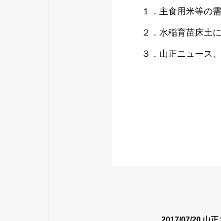
１．主食用米等の
２．水稲育苗床土
３．山正ニュース、
2017/07/20